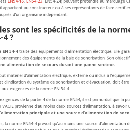
lets
EN54-16
,
EN54-23
, EN54-24) peuvent prétendre au marquage CE
’il appartient au constructeur ou à ses représentants de faire certifie
auprès d’un organisme indépendant.
les sont les spécificités de la norm
-4 ?
 EN 54-4
traite des équipements d’alimentation électrique. Elle garan
ionnement des équipements de la baie de sonorisation. Son objectif
une alimentation de secours durant une panne secteur.
tout matériel d’alimentation électrique, externe ou inclus à l’équipem
et d’indication du système de sonorisation et d’évacuation, doit être
 aux exigences de la norme EN 54-4.
 exigences de la partie 4 de la norme EN54, il est primordial que la p
u VACIE provienne d’au moins deux sources d’alimentation, à savoir 
’alimentation principale et une source d’alimentation de seco
urs, la norme EN54-4 prévoit qu’au moins une source d’alimentation 