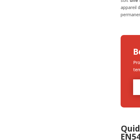
soit
une 
appareil 
permane
B
Pro
ter
Quid
EN54