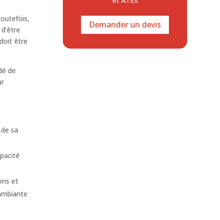
et ATEX
Toutefois,
Demander un devis
 d’être
 doit être
dé de
ur
 de sa
pacité
ons et
 ambiante