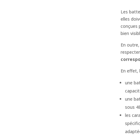
Les batte
elles doi
conçues p
bien visib
En outre,
respecter
corresp
En effet,
une ba
capacit
une bat
sous 48
les car
spécifi
adaptée