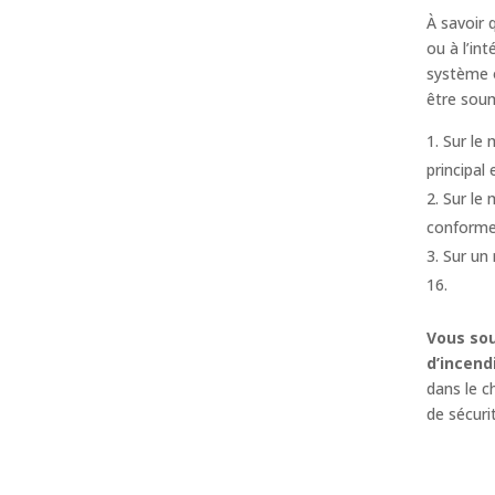
À savoir 
ou à l’in
système o
être sou
Sur le 
principal
Sur le 
conforme
Sur un 
16.
Vous sou
d’incend
dans le c
de sécuri