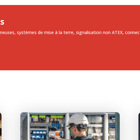
ts
mineuses, systèmes de mise à la terre, signalisation non ATEX, conn