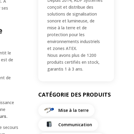
Depuis 2014, ADF Systèmes
. À
conçoit et distribue des
r ses
solutions de signalisation
sonore et lumineuse, de
mise à la terre et de
e
protection pour les
environnements industriels
et zones ATEX.
tit le
Nous avons plus de 1200
 est de
produits certifiés en stock,
garantis 1 à 3 ans.
ent de
CATÉGORIE DES PRODUITS
uissance
une
Mise à la terre
urs.
Communication
de secours