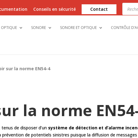
Recher
de
cumentation
Conseils en sécurité
Contact
produi
OPTIQUE
SONORE
SONORE ET OPTIQUE
CONTRÔLE D’A
oir sur la norme EN54-4
sur la norme EN54
 tenus de disposer d’un
système de détection et d’alarme incend
e la prévention de potentiels sinistres puisque la diffusion de messag