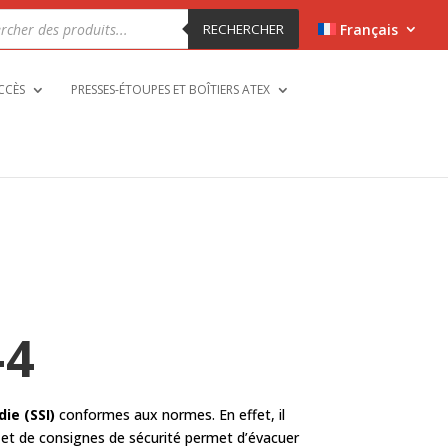
che
RECHERCHER
Français
ts
CCÈS
PRESSES-ÉTOUPES ET BOÎTIERS ATEX
-4
ie (SSI)
conformes aux normes. En effet, il
es et de consignes de sécurité permet d’évacuer