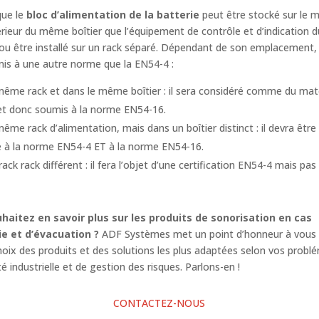
que le
bloc d’alimentation de la batterie
peut être stocké sur le 
térieur du même boîtier que l’équipement de contrôle et d’indication d
u être installé sur un rack séparé. Dépendant de son emplacement, 
mis à une autre norme que la EN54-4 :
même rack et dans le même boîtier : il sera considéré comme du maté
 et donc soumis à la norme EN54-16.
même rack d’alimentation, mais dans un boîtier distinct : il devra être 
 à la norme EN54-4 ET à la norme EN54-16.
rack rack différent : il fera l’objet d’une certification EN54-4 mais pa
haitez en savoir plus sur les produits de sonorisation en cas
ie et d’évacuation ?
ADF Systèmes met un point d’honneur à vous 
hoix des produits et des solutions les plus adaptées selon vos probl
té industrielle et de gestion des risques. Parlons-en !
CONTACTEZ-NOUS