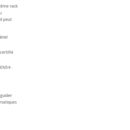
même rack
u
il peut
riel
certifié
s EN54-
guider
ématiques