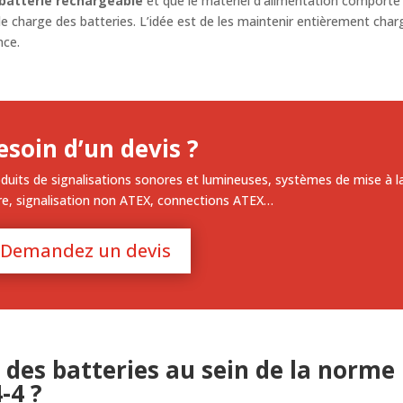
batterie rechargeable
et que le matériel d’alimentation comporte
de charge des batteries. L’idée est de les maintenir entièrement cha
nce.
esoin d’un devis ?
duits de signalisations sonores et lumineuses, systèmes de mise à l
re, signalisation non ATEX, connections ATEX…
Demandez un devis
 des batteries au sein de la norme
-4 ?