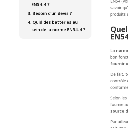
EN54 (vo
EN54-4 ?
savoir qu
3.
Besoin d’un devis ?
produits 
4.
Quid des batteries au
Quel
sein de la norme EN54-4 ?
EN54
La
norme
bon fonct
fournir 
De fait, 
contrôle 
conforme
Selon les
fournie a
source d
Par aille