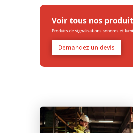
Voir tous nos produi
Produits de signalisations sonores et lu
Demandez un devis