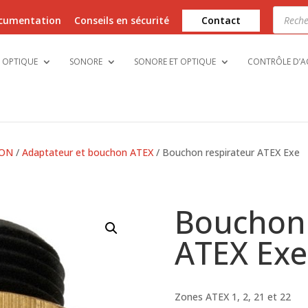
Recher
de
cumentation
Conseils en sécurité
Contact
produi
OPTIQUE
SONORE
SONORE ET OPTIQUE
CONTRÔLE D’A
ION
/
Adaptateur et bouchon ATEX
/ Bouchon respirateur ATEX Exe
Bouchon 
ATEX Exe
Zones ATEX 1, 2, 21 et 22