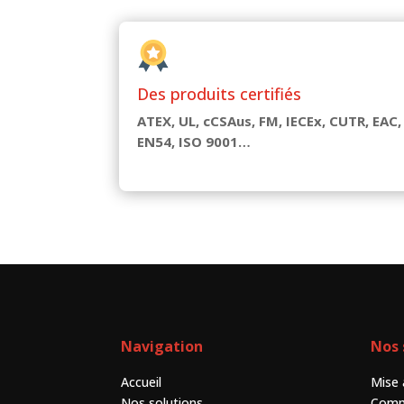
Des produits certifiés
ATEX, UL, cCSAus, FM, IECEx, CUTR, EAC,
EN54, ISO 9001…
Navigation
Nos 
Accueil
Mise 
Nos solutions
Comm