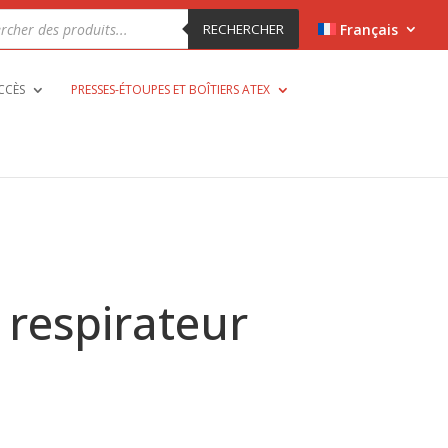
che
RECHERCHER
Français
ts
CCÈS
PRESSES-ÉTOUPES ET BOÎTIERS ATEX
respirateur