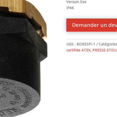
Version Exe
IP66
Demander un dev
UGS :
BORESPI-1
Catégories
certifiée ATEX
,
PRESSE-ETOUP