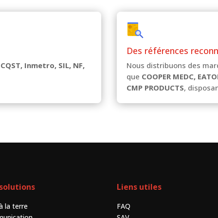
Des références recon
 CQST, Inmetro, SIL, NF,
Nous distribuons des mar
que
COOPER MEDC, EATO
CMP PRODUCTS
, disposan
solutions
Liens utiles
à la terre
FAQ
unication
SAV