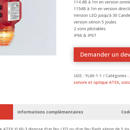
114 dB à 1m en version omnid
115dB à 1m en version direct
Version LED jusqu’à 30 Cande
version xénon 5 Joules
2 sons pilotables
IP66 & IP67
Demander un dev
UGS :
YL60-1-1
Catégories :
sonore et optique ATEX
,
sono
informations complémentaires
Cod
te
ATEX YL60-3 dispose d’un feu LED ou d'un feu flash xénon de 5 Jou