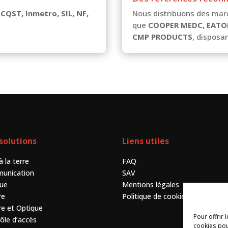
 CQST, Inmetro, SIL, NF,
Nous distribuons des mar
que
COOPER MEDC, EATO
CMP PRODUCTS
, disposan
solutions
Liens utiles
à la terre
FAQ
unication
SAV
que
Mentions légales
re
Politique de cookies (UE)
e et Optique
Pour offrir 
ôle d’accès
cookies pou