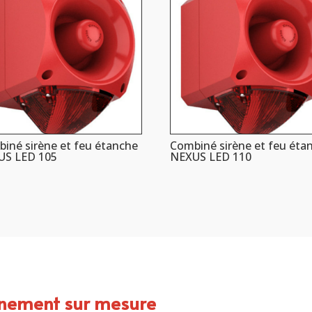
iné sirène et feu étanche
Combiné sirène et feu éta
US LED 105
NEXUS LED 110
gnement sur mesure