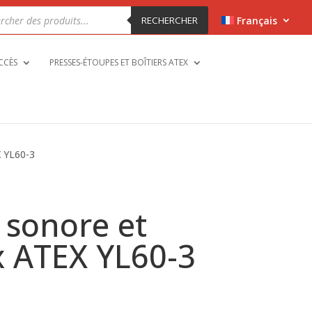
che
RECHERCHER
Français
ts
CCÈS
PRESSES-ÉTOUPES ET BOÎTIERS ATEX
 YL60-3
sonore et
 ATEX YL60-3