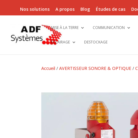
Nos solutions
A propos
Blog
Études de cas
Do
MISE À LA TERRE
COMMUNICATION
ÉCLAIRAGE
DESTOCKAGE
Accueil
/
AVERTISSEUR SONORE & OPTIQUE
/
C