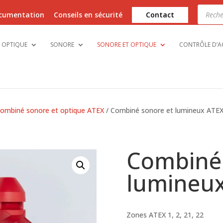
Recher
de
cumentation
Conseils en sécurité
Contact
produi
OPTIQUE
SONORE
SONORE ET OPTIQUE
CONTRÔLE D’A
ombiné sonore et optique ATEX
/ Combiné sonore et lumineux ATEX
Combiné 
lumineux
Zones ATEX 1, 2, 21, 22