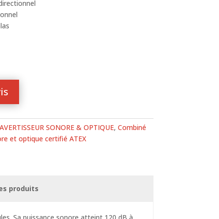
irectionnel
ionnel
las
is
AVERTISSEUR SONORE & OPTIQUE
,
Combiné
re et optique certifié ATEX
es produits
les. Sa puissance sonore atteint 120 dB à