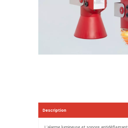
Description
L'
alarme lumineuse et sonore antidéflagran