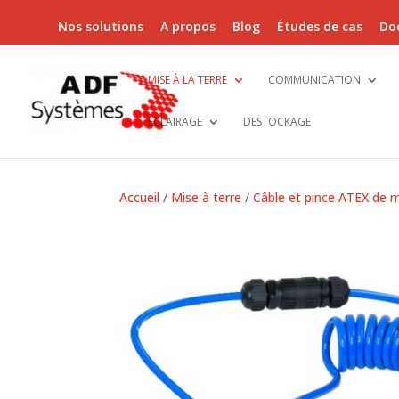
Nos solutions
A propos
Blog
Études de cas
Do
MISE À LA TERRE
COMMUNICATION
ÉCLAIRAGE
DESTOCKAGE
Accueil
/
Mise à terre
/
Câble et pince ATEX de mi