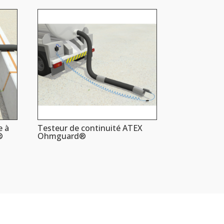
e à
Testeur de continuité ATEX
®
Ohmguard®