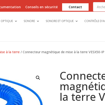
Recher
de
cumentation
Conseils en sécurité
Contact
produi
OPTIQUE
SONORE
SONORE ET OPTIQUE
CONTRÔLE D’A
se à la terre
/ Connecteur magnétique de mise à la terre VESX50-IP
Connect
magnétiq
la terre 