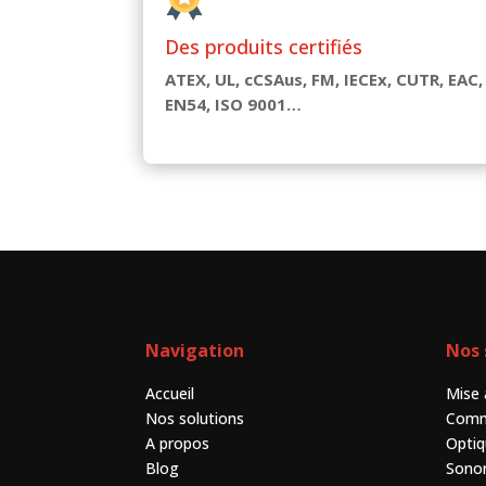
Des produits certifiés
ATEX, UL, cCSAus, FM, IECEx, CUTR, EAC,
EN54, ISO 9001…
Navigation
Nos 
Accueil
Mise 
Nos solutions
Comm
A propos
Opti
Blog
Sono