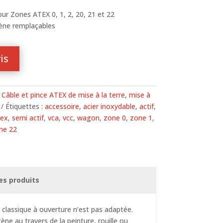
ur Zones ATEX 0, 1, 2, 20, 21 et 22
ène remplaçables
is
:
Câble et pince ATEX de mise à la terre
,
mise à
Étiquettes :
accessoire
,
acier inoxydable
,
actif
,
cex
,
semi actif
,
vca
,
vcc
,
wagon
,
zone 0
,
zone 1
,
ne 22
es produits
classique à ouverture n’est pas adaptée.
ne au travers de la peinture, rouille ou