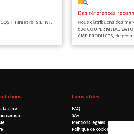
Des références recon
 CQST, Inmetro, SIL, NF,
Nous distribuons des mar
que
COOPER MEDC, EATO
CMP PRODUCTS
, disposan
solutions
Liens utiles
à la terre
FAQ
unication
SAV
que
Mentions légales
re
Politique de cookies (UE)