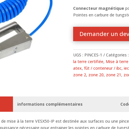
Connecteur magnétique
po
Pointes en carbure de tungst
Demander un dev
UGS :
PINCES-1
Catégories 
la terre certifiée
,
Mise à terre
atex
,
fût / conteneur / ibc
,
ie
zone 2
,
zone 20
,
zone 21
,
zo
informations complémentaires
Cod
 de mise à la terre
VESX50-IP est destinée aux surfaces ou une pince 
uissance nécessaire pour entrainer les pointes en carbure de tungstè