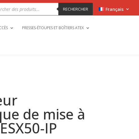
che
RECHERCHER
Français
ts
CCÈS
PRESSES-ÉTOUPES ET BOÎTIERS ATEX
eur
ue de mise à
VESX50-IP