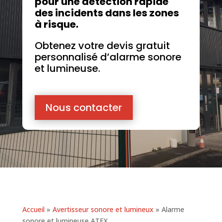
pour une détection rapide
des incidents dans les zones
à risque.
Obtenez votre devis gratuit
personnalisé d’
alarme sonore
et lumineuse
.
Nous contacter
Accueil
»
Avertisseur sonore et lumineux
»
Alarme
sonore et lumineuse ATEX