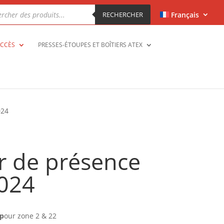
che
RECHERCHER
Français
ts
ACCÈS
PRESSES-ÉTOUPES ET BOÎTIERS ATEX
024
r de présence
024
 p
our zone 2 & 22