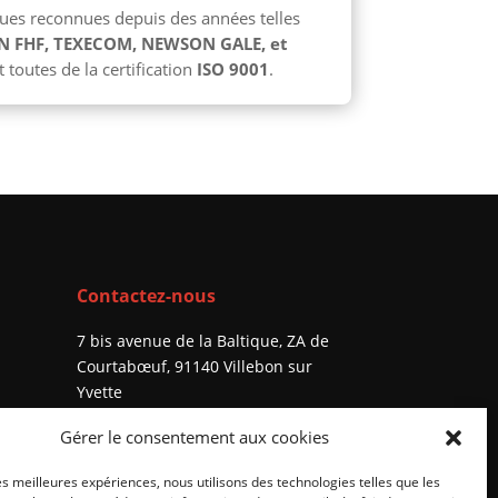
ues reconnues depuis des années telles
 FHF, TEXECOM, NEWSON GALE, et
t toutes de la certification
ISO 9001
.
Contactez-nous
7 bis avenue de la Baltique, ZA de
Courtabœuf, 91140 Villebon sur
Yvette
+33 (0) 1 69 75 20 90
Gérer le consentement aux cookies
les meilleures expériences, nous utilisons des technologies telles que les
Contact