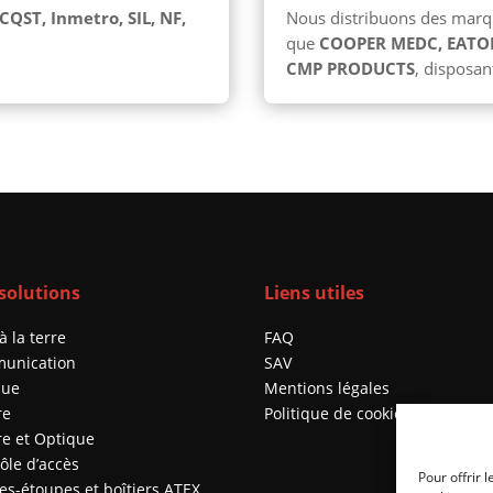
CQST, Inmetro, SIL, NF,
Nous distribuons des marq
que
COOPER MEDC, EATON
CMP PRODUCTS
, disposan
solutions
Liens utiles
à la terre
FAQ
unication
SAV
que
Mentions légales
re
Politique de cookies (UE)
e et Optique
ôle d’accès
Pour offrir 
es-étoupes et boîtiers ATEX