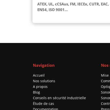
ATEX, UL, cCSAus, FM, IECEx, CUTR, EAC, 
EN54, ISO 9001…
Navigation
Nos 
Accueil
Mise 
Nos solutions
Comm
A propos
Opti
Blog
Sono
Conseils en sécurité industrielle
Sonor
Étude de cas
Contr
Documentation
Press