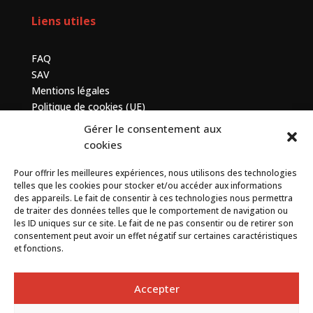
Liens utiles
FAQ
SAV
Mentions légales
Politique de cookies (UE)
Gérer le consentement aux
Contactez-nous
cookies
Pour offrir les meilleures expériences, nous utilisons des technologies
7 bis avenue de la Baltique, ZA de Courtabœuf, 91140
telles que les cookies pour stocker et/ou accéder aux informations
Villebon sur Yvette
des appareils. Le fait de consentir à ces technologies nous permettra
de traiter des données telles que le comportement de navigation ou
+33 (0) 1 69 75 20 90
les ID uniques sur ce site. Le fait de ne pas consentir ou de retirer son
consentement peut avoir un effet négatif sur certaines caractéristiques
et fonctions.
Contact
Accepter