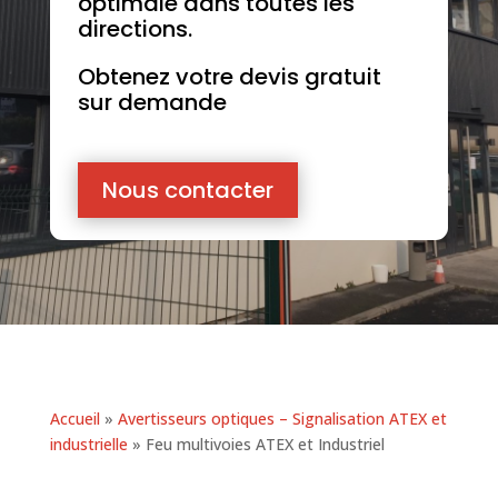
optimale dans toutes les
directions.
Obtenez votre devis gratuit
sur demande
Nous contacter
Accueil
»
Avertisseurs optiques – Signalisation ATEX et
industrielle
»
Feu multivoies ATEX et Industriel