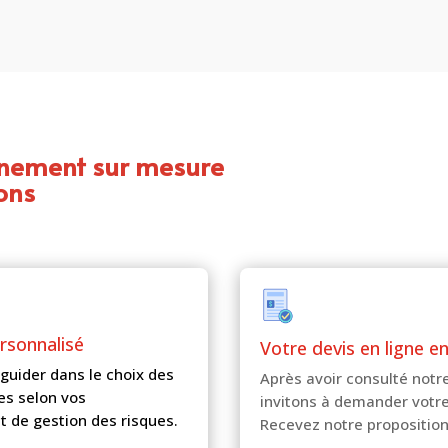
prix
prix
initial
actuel
était :
est :
376,00€.
207,00€.
gnement sur mesure
ons
ersonnalisé
Votre devis en ligne e
guider dans le choix des
Après avoir consulté notr
es selon vos
invitons à demander votre
t de gestion des risques.
Recevez notre propositio