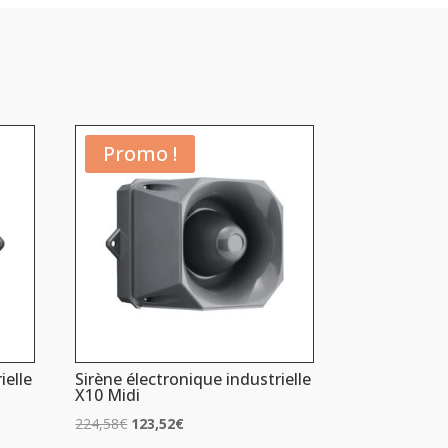
Promo !
ielle
Sirène électronique industrielle
X10 Midi
Le
Le
224,58
€
123,52
€