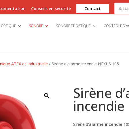
Recher
de
cumentation
Conseils en sécurité
Contact
produi
OPTIQUE
SONORE
SONORE ET OPTIQUE
CONTRÔLE D’A
onique ATEX et Industrielle
/ Sirène d’alarme incendie NEXUS 105
Sirène d
incendie
Sirène d’
alarme incendie
105