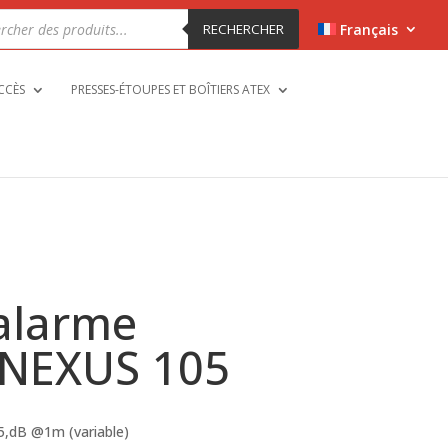
che
RECHERCHER
Français
ts
CCÈS
PRESSES-ÉTOUPES ET BOÎTIERS ATEX
’alarme
 NEXUS 105
,dB @1m (variable)