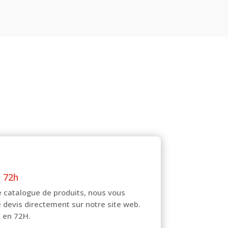
prix
prix
initial
actuel
était :
est :
224,58€.
123,52€.
n 72h
e catalogue de produits, nous vous
 devis directement sur notre site web.
n en 72H.