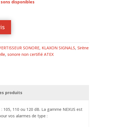
 sons disponibles
is
VERTISSEUR SONORE
,
KLAXON SIGNALS
,
Sirène
lle
,
sonore non certifié ATEX
es produits
es : 105, 110 ou 120 dB. La gamme NEXUS est
pour vos alarmes de type :