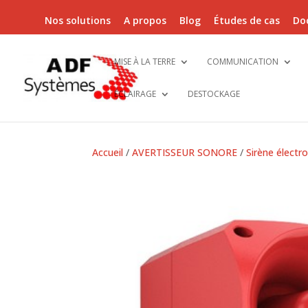
Nos solutions
A propos
Blog
Études de cas
Do
MISE À LA TERRE
COMMUNICATION
ÉCLAIRAGE
DESTOCKAGE
Accueil
/
AVERTISSEUR SONORE
/
Sirène électr