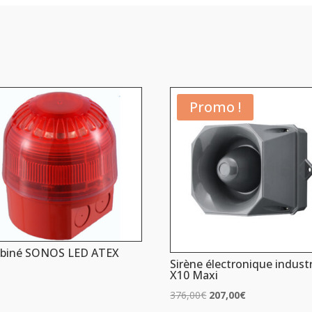
Promo !
biné SONOS LED ATEX
Sirène électronique industr
X10 Maxi
Le
Le
376,00
€
207,00
€