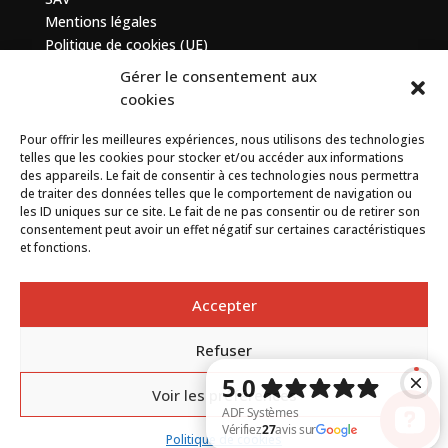
Mentions légales
Politique de cookies (UE)
Gérer le consentement aux
Contactez-nous
cookies
Pour offrir les meilleures expériences, nous utilisons des technologies
7 bis avenue de la Baltique, ZA de Courtabœuf, 91140
telles que les cookies pour stocker et/ou accéder aux informations
Villebon sur Yvette
des appareils. Le fait de consentir à ces technologies nous permettra
de traiter des données telles que le comportement de navigation ou
+33 (0) 1 69 75 20 90
les ID uniques sur ce site. Le fait de ne pas consentir ou de retirer son
consentement peut avoir un effet négatif sur certaines caractéristiques
et fonctions.
Contact
Accepter
Refuser
By
Neocamino
with ✓
Voir les préférences
Politique de cookies