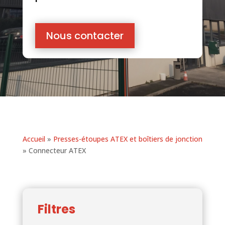
Nous contacter
Accueil
»
Presses-étoupes ATEX et boîtiers de jonction
»
Connecteur ATEX
Filtres