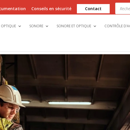
Recher
de
cumentation
Conseils en sécurité
Contact
produi
OPTIQUE
SONORE
SONORE ET OPTIQUE
CONTRÔLE D’A