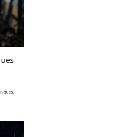
ques
hniques,