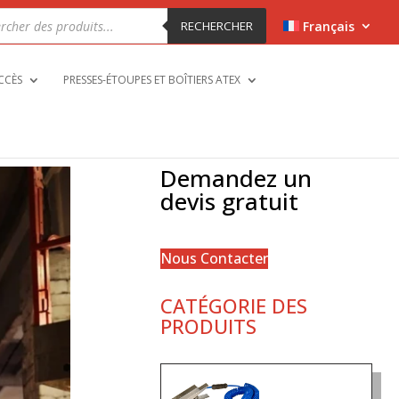
che
RECHERCHER
Français
ts
CCÈS
PRESSES-ÉTOUPES ET BOÎTIERS ATEX
Demandez un
devis gratuit
Nous Contacter
CATÉGORIE DES
PRODUITS