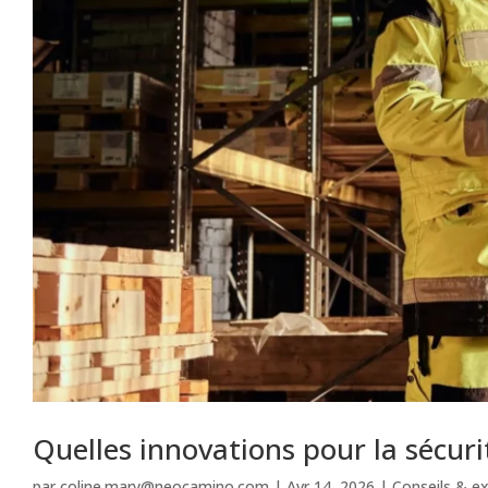
Quelles innovations pour la sécuri
par
coline.mary@neocamino.com
|
Avr 14, 2026
|
Conseils & ex