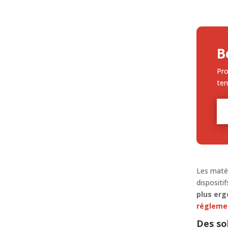
B
Pro
ter
Les matér
dispositi
plus erg
régleme
Des so