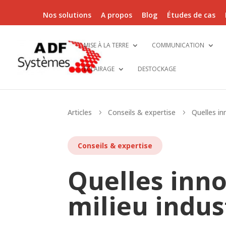
Nos solutions
A propos
Blog
Études de cas
MISE À LA TERRE
COMMUNICATION
ÉCLAIRAGE
DESTOCKAGE
Articles
Conseils & expertise
Quelles in
5
5
Conseils & expertise
Quelles inno
milieu indus