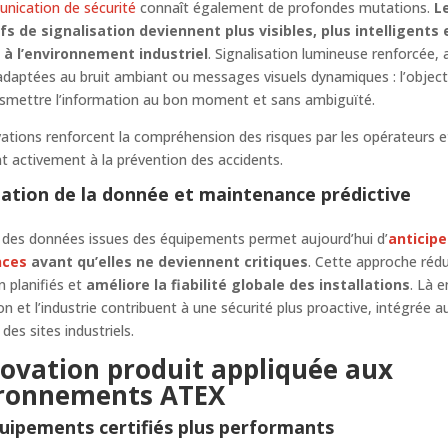
nication de sécurité
connaît également de profondes mutations.
L
ifs de signalisation deviennent plus visibles, plus intelligents
 à l’environnement industriel
. Signalisation lumineuse renforcée, 
daptées au bruit ambiant ou messages visuels dynamiques : l’objecti
ansmettre l’information au bon moment et sans ambiguïté.
ations renforcent la compréhension des risques par les opérateurs e
nt activement à la prévention des accidents.
tation de la donnée et maintenance prédictive
 des données issues des équipements permet aujourd’hui d’
anticipe
nces
avant qu’elles ne deviennent critiques
. Cette approche rédu
n planifiés et
améliore la fiabilité globale des installations
. Là 
ion et l’industrie contribuent à une sécurité plus proactive, intégrée a
des sites industriels.
novation produit appliquée aux
ronnements ATEX
uipements certifiés plus performants