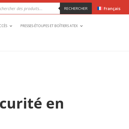
erche
RECHERCHER
Français
uits
CCÈS
PRESSES-ÉTOUPES ET BOÎTIERS ATEX
curité en