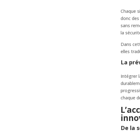
Chaque si
donc des 
sans reme
la sécurit
Dans cett
elles tra
La pré
Intégrer 
durableme
progress
chaque d
L’ac
inno
De la s