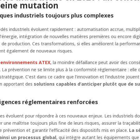
leine mutation
sques industriels toujours plus complexes
dés industriels évoluent rapidement : automatisation accrue, multipl
d’énergie, intégration de nouvelles matières premières ou encore digi
s de production. Ces transformations, si elles améliorent la performa
ent également de nouveaux risques.
s environnements ATEX
, la moindre défaillance peut avoir des con
 La prévention ne se limite plus à la conformité réglementaire : elle 
stratégique. C’est dans ce cadre que l’innovation et l’industrie jouent
en apportant des
solutions capables d’anticiper plutôt que de su
igences réglementaires renforcées
s évoluent pour répondre à ces nouveaux enjeux. Les industriels do
 une maîtrise toujours plus fine de leurs risques, assurer la traçabili
e prévention et garantir l’efficacité des dispositifs mis en place.
La s
ainsi un processus global
, qui intègre autant les équipements que 