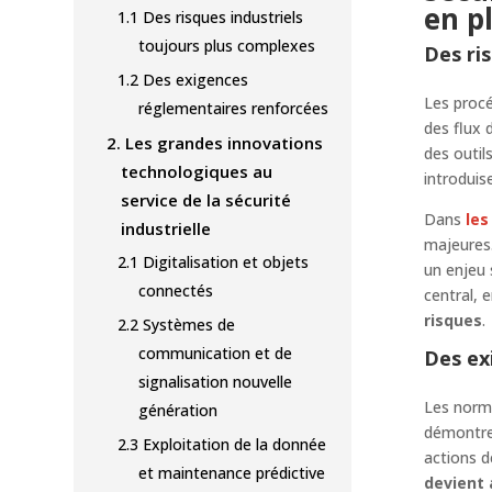
en p
1.1
Des risques industriels
toujours plus complexes
Des ri
1.2
Des exigences
Les procé
réglementaires renforcées
des flux 
2.
Les grandes innovations
des outil
technologiques au
introduis
service de la sécurité
Dans
le
industrielle
majeures.
2.1
Digitalisation et objets
un enjeu 
connectés
central, 
risques
.
2.2
Systèmes de
communication et de
Des ex
signalisation nouvelle
Les norme
génération
démontrer
2.3
Exploitation de la donnée
actions d
et maintenance prédictive
devient 