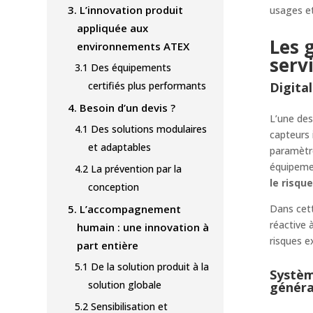
3.
L’innovation produit
usages e
appliquée aux
Les 
environnements ATEX
servi
3.1
Des équipements
certifiés plus performants
Digita
4.
Besoin d’un devis ?
L’une des
4.1
Des solutions modulaires
capteurs 
et adaptables
paramètre
équipeme
4.2
La prévention par la
le risque
conception
5.
L’accompagnement
Dans cett
réactive 
humain : une innovation à
risques ex
part entière
5.1
De la solution produit à la
Systèm
solution globale
généra
5.2
Sensibilisation et