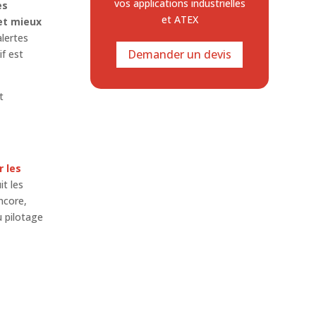
vos applications industrielles
es
et ATEX
 et mieux
alertes
Demander un devis
f est
t
r les
it les
encore,
u pilotage