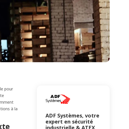
le pour
tte
otamment
tions à la
ADF Systèmes, votre
expert en sécurité
xte
industrielle & ATEX