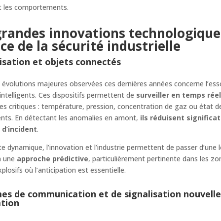
t les comportements.
grandes innovations technologique
ce de la sécurité industrielle
lisation et objets connectés
 évolutions majeures observées ces dernières années concerne l’ess
intelligents. Ces dispositifs permettent de
surveiller en temps rée
s critiques : température, pression, concentration de gaz ou état d
nts. En détectant les anomalies en amont,
ils réduisent signific
 d’incident
.
e dynamique, l’innovation et l’industrie permettent de passer d’une 
à une
approche prédictive
, particulièrement pertinente dans les zo
plosifs où l’anticipation est essentielle.
es de communication et de signalisation nouvell
tion