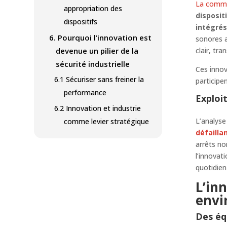
La commu
appropriation des
disposit
dispositifs
intégrés
6.
Pourquoi l’innovation est
sonores a
devenue un pilier de la
clair, tr
sécurité industrielle
Ces innov
6.1
Sécuriser sans freiner la
participe
performance
Exploi
6.2
Innovation et industrie
L’analyse
comme levier stratégique
défailla
arrêts no
l’innovat
quotidien 
L’in
envi
Des éq