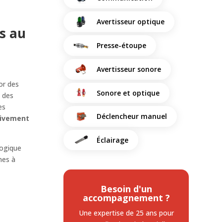
Avertisseur optique
s au
Presse-étoupe
Avertisseur sonore
or des
Sonore et optique
l
des
es
Déclencheur manuel
ativement
Éclairage
logique
nes à
Besoin d'un
e
accompagnement ?
Une expertise de 25 ans
pour