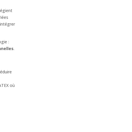
légient
riées
intégrer
gie :
nnelles
.
réduire
ATEX où