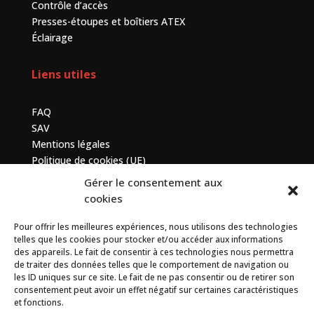
Contrôle d’accès
Presses-étoupes et boîtiers ATEX
Éclairage
Liens utiles
FAQ
SAV
Mentions légales
Politique de cookies (UE)
Gérer le consentement aux
Contactez-nous
cookies
Pour offrir les meilleures expériences, nous utilisons des technologies
7 bis avenue de la Baltique, ZA de Courtabœuf, 91140
telles que les cookies pour stocker et/ou accéder aux informations
Villebon sur Yvette
des appareils. Le fait de consentir à ces technologies nous permettra
de traiter des données telles que le comportement de navigation ou
+33 (0) 1 69 75 20 90
les ID uniques sur ce site. Le fait de ne pas consentir ou de retirer son
consentement peut avoir un effet négatif sur certaines caractéristiques
et fonctions.