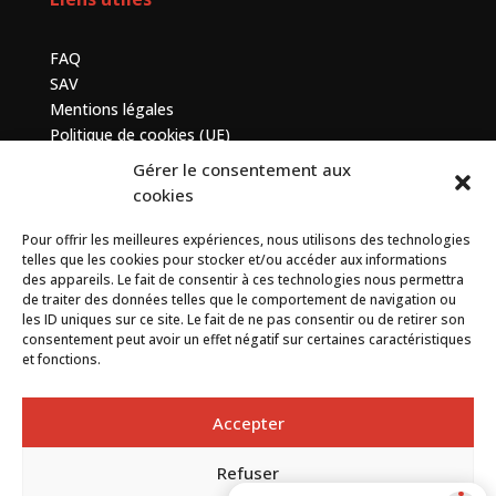
FAQ
SAV
Mentions légales
Politique de cookies (UE)
Gérer le consentement aux
Contactez-nous
cookies
Pour offrir les meilleures expériences, nous utilisons des technologies
7 bis avenue de la Baltique, ZA de Courtabœuf, 91140
telles que les cookies pour stocker et/ou accéder aux informations
Villebon sur Yvette
des appareils. Le fait de consentir à ces technologies nous permettra
de traiter des données telles que le comportement de navigation ou
+33 (0) 1 69 75 20 90
les ID uniques sur ce site. Le fait de ne pas consentir ou de retirer son
consentement peut avoir un effet négatif sur certaines caractéristiques
et fonctions.
Contact
Accepter
Refuser