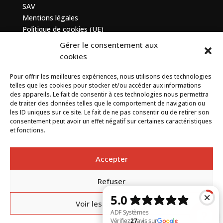
SAV
Mentions légales
Politique de cookies (UE)
Gérer le consentement aux
Contactez-nous
cookies
Pour offrir les meilleures expériences, nous utilisons des technologies
7 bis avenue de la Baltique, ZA de Courtabœuf, 91140
telles que les cookies pour stocker et/ou accéder aux informations
Villebon sur Yvette
des appareils. Le fait de consentir à ces technologies nous permettra
de traiter des données telles que le comportement de navigation ou
+33 (0) 1 69 75 20 90
les ID uniques sur ce site. Le fait de ne pas consentir ou de retirer son
consentement peut avoir un effet négatif sur certaines caractéristiques
et fonctions.
Contact
Accepter
Refuser
By
Neocamino
with ✓
Voir les préférences