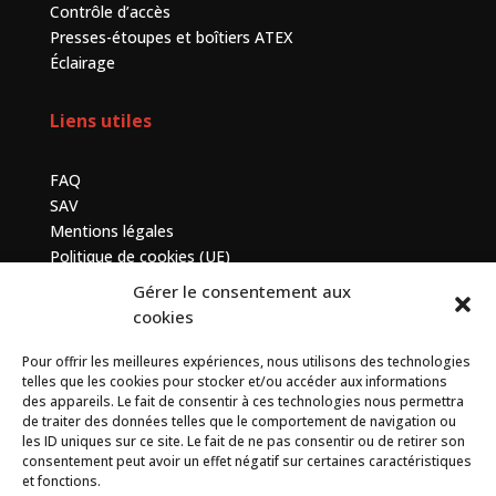
Contrôle d’accès
Presses-étoupes et boîtiers ATEX
Éclairage
Liens utiles
FAQ
SAV
Mentions légales
Politique de cookies (UE)
Gérer le consentement aux
Contactez-nous
cookies
Pour offrir les meilleures expériences, nous utilisons des technologies
7 bis avenue de la Baltique, ZA de Courtabœuf, 91140
telles que les cookies pour stocker et/ou accéder aux informations
Villebon sur Yvette
des appareils. Le fait de consentir à ces technologies nous permettra
de traiter des données telles que le comportement de navigation ou
+33 (0) 1 69 75 20 90
les ID uniques sur ce site. Le fait de ne pas consentir ou de retirer son
consentement peut avoir un effet négatif sur certaines caractéristiques
et fonctions.