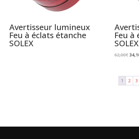
Avertisseur lumineux
Averti
Feu à éclats étanche
Feu à 
SOLEX
SOLEX
Le
62,00
€
34,1
prix
initia
était 
1
2
3
62,0