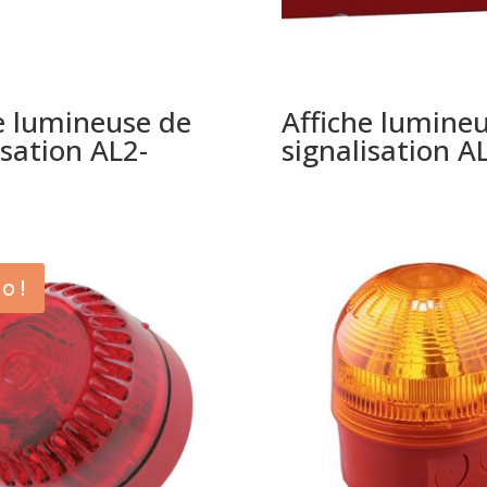
e lumineuse de
Affiche lumine
isation AL2-
signalisation A
o !