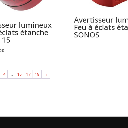
Avertisseur lu
sseur lumineux
Feu à éclats ét
éclats étanche
SONOS
 15
Le
0
€
prix
l
actuel
:
est :
4
…
16
17
18
→
0€.
34,10€.