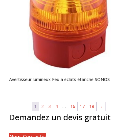
Avertisseur lumineux Feu à éclats étanche SONOS
1
2
3
4
…
16
17
18
→
Demandez un devis gratuit
Nous Contacter