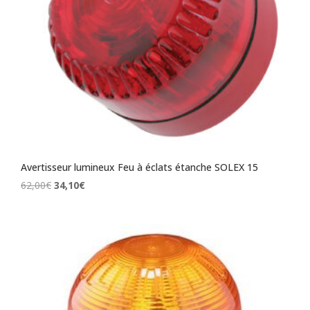
Avertisseur lumineux Feu à éclats étanche SOLEX 15
Le
Le
62,00
€
34,10
€
prix
prix
initial
actuel
était :
est :
62,00€.
34,10€.