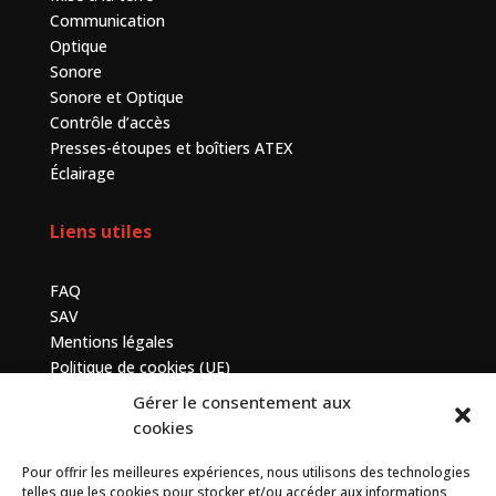
Communication
Optique
Sonore
Sonore et Optique
Contrôle d’accès
Presses-étoupes et boîtiers ATEX
Éclairage
Liens utiles
FAQ
SAV
Mentions légales
Politique de cookies (UE)
Gérer le consentement aux
Contactez-nous
cookies
Pour offrir les meilleures expériences, nous utilisons des technologies
7 bis avenue de la Baltique, ZA de Courtabœuf, 91140
telles que les cookies pour stocker et/ou accéder aux informations