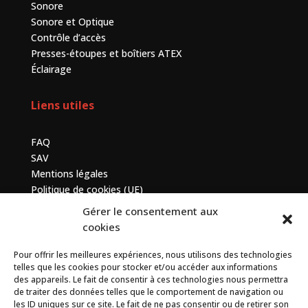
Sonore
Sonore et Optique
Contrôle d’accès
Presses-étoupes et boîtiers ATEX
Éclairage
Liens utiles
FAQ
SAV
Mentions légales
Politique de cookies (UE)
Gérer le consentement aux
Contactez-nous
cookies
Pour offrir les meilleures expériences, nous utilisons des technologies
7 bis avenue de la Baltique, ZA de Courtabœuf, 91140
telles que les cookies pour stocker et/ou accéder aux informations
Villebon sur Yvette
des appareils. Le fait de consentir à ces technologies nous permettra
de traiter des données telles que le comportement de navigation ou
+33 (0) 1 69 75 20 90
les ID uniques sur ce site. Le fait de ne pas consentir ou de retirer son